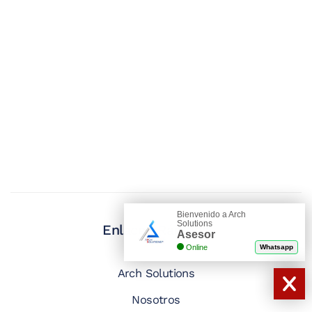
Bienvenido a Arch
Solutions
Enlaces Rápidos
Asesor
Online
Whatsapp
Arch Solutions
Nosotros